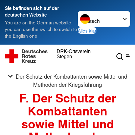
Sie befinden sich auf der
Sprache wechseln zu
deutschen Website
You are on the German website,
you can use the switch to switch to
Alles klar
the English one
DRK-Ortsverein
Stegen
Der Schutz der Kombattanten sowie Mittel und
Methoden der Kriegsführung
F. Der Schutz der
Kombattanten
sowie Mittel und