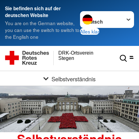
Sie befinden sich auf der
Sprache wechseln zu
deutschen Website
You are on the German website,
you can use the switch to switch to
Alles klar
the English one
DRK-Ortsverein
Stegen
Selbstverständnis
Selbstverständnis