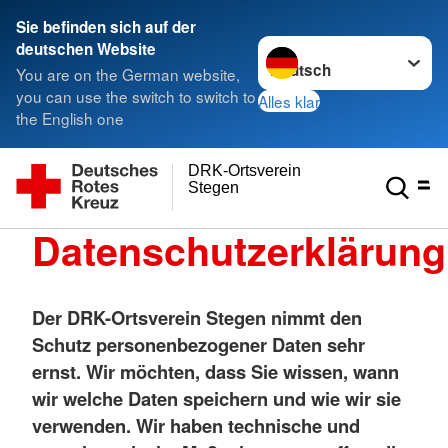
Sie befinden sich auf der
Sprache wechseln zu
deutschen Website
You are on the German website,
you can use the switch to switch to
Alles klar
the English one
DRK-Ortsverein
Stegen
Datenschutzerklärung
Der
DRK-Ortsverein Stegen
nimmt den
Schutz personenbezogener Daten sehr
ernst. Wir möchten, dass Sie wissen, wann
wir welche Daten speichern und wie wir sie
verwenden. Wir haben technische und