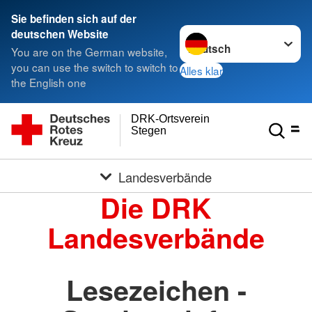
Sie befinden sich auf der
Sprache wechseln zu
deutschen Website
You are on the German website,
you can use the switch to switch to
Alles klar
the English one
DRK-Ortsverein
Stegen
Landesverbände
Die DRK
Landesverbände
Lesezeichen -