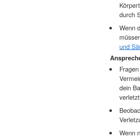
Körpert
durch S
Wenn da
müssen
und Sä
Ansprech
Fragen 
Vermeid
dein Ba
verletz
Beobac
Verlet
Wenn nö