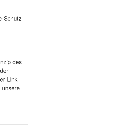
e-Schutz
inzip des
nder
ser Link
n unsere