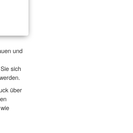
hauen und
 Sie sich
 werden.
uck über
ten
 wie