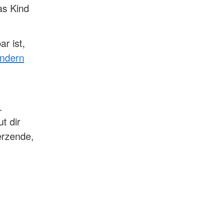
as Kind
r ist,
indern
.
t dir
erzende,