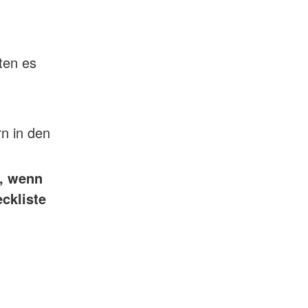
ten es
rn in den
n, wenn
ckliste