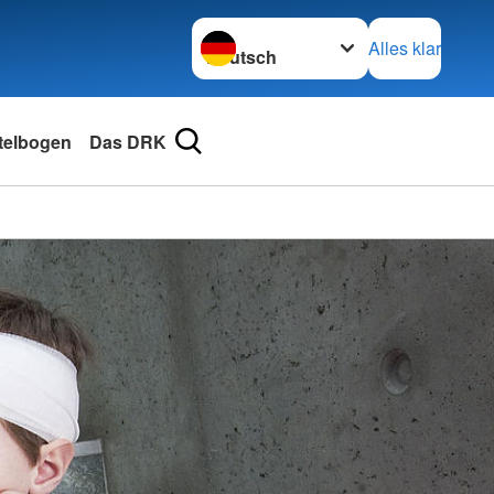
Sprache wechseln zu
Alles klar
telbogen
Das DRK