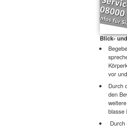
Blick- un
Begeben
spreche
Körperk
vor und
Durch 
den Be
weitere
blasse 
Durch d