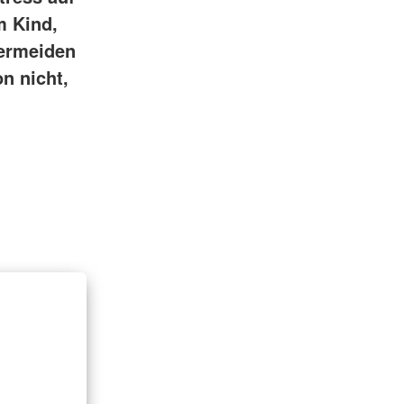
m Kind,
Vermeiden
n nicht,