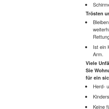
Schirme
Trösten u
Bleiben
weiterh
Rettungs
Ist ein
Arm.
Viele Unf
Sie Wohnu
für ein s
Herd- u
Kinder
Keine f