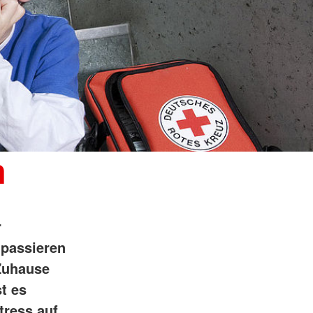
n
r
 passieren
 Zuhause
t es
tress auf