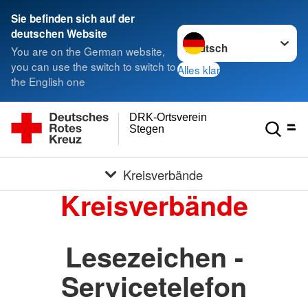
Sie befinden sich auf der
Sprache wechseln zu
deutschen Website
You are on the German website,
you can use the switch to switch to
Alles klar
the English one
DRK-Ortsverein
Stegen
Kreisverbände
Kreisverbände
Lesezeichen -
Servicetelefon