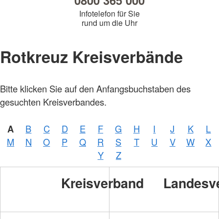
0800 365 000
Infotelefon für Sie
rund um die Uhr
Rotkreuz Kreisverbände
Bitte klicken Sie auf den Anfangsbuchstaben des
gesuchten Kreisverbandes.
A
B
C
D
E
F
G
H
I
J
K
L
M
N
O
P
Q
R
S
T
U
V
W
X
Y
Z
Kreisverband
Landesv