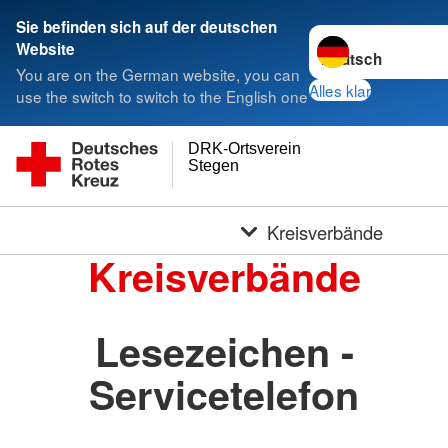
Sie befinden sich auf der deutschen
Sprache wechseln 
Website
You are on the German website, you can
Alles klar
use the switch to switch to the English one
DRK-Ortsverein
Stegen
Kreisverbände
Kreisverbände
Lesezeichen -
Servicetelefon