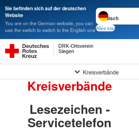
Sie befinden sich auf der deutschen
Sprache wechseln 
Website
You are on the German website, you can
Alles klar
use the switch to switch to the English one
DRK-Ortsverein
Stegen
Kreisverbände
Kreisverbände
Lesezeichen -
Servicetelefon