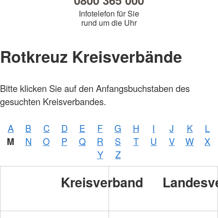
0800 365 000
Infotelefon für Sie
rund um die Uhr
Rotkreuz Kreisverbände
Bitte klicken Sie auf den Anfangsbuchstaben des
gesuchten Kreisverbandes.
A
B
C
D
E
F
G
H
I
J
K
L
M
N
O
P
Q
R
S
T
U
V
W
X
Y
Z
Kreisverband
Landesv