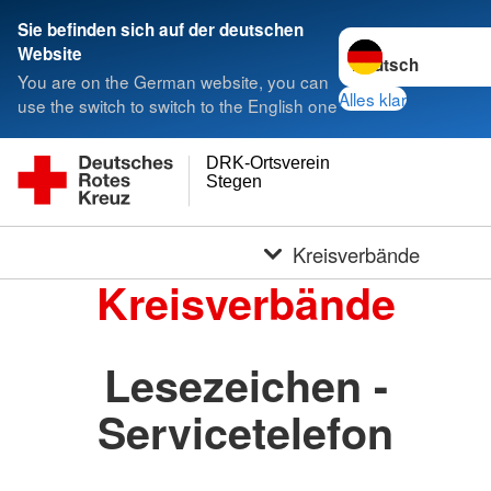
Sie befinden sich auf der deutschen
Sprache wechseln 
Website
You are on the German website, you can
Alles klar
use the switch to switch to the English one
DRK-Ortsverein
Stegen
Kreisverbände
Kreisverbände
Lesezeichen -
Servicetelefon