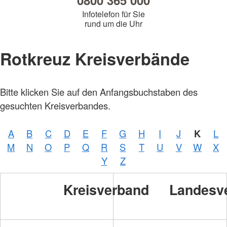
0800 365 000
Infotelefon für Sie
rund um die Uhr
Rotkreuz Kreisverbände
Bitte klicken Sie auf den Anfangsbuchstaben des
gesuchten Kreisverbandes.
A
B
C
D
E
F
G
H
I
J
K
L
M
N
O
P
Q
R
S
T
U
V
W
X
Y
Z
Kreisverband
Landesv