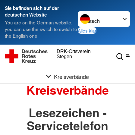
Sie befinden sich auf der
Sprache wechseln zu
deutschen Website
You are on the German website,
you can use the switch to switch to
Alles klar
the English one
DRK-Ortsverein
Stegen
Kreisverbände
Kreisverbände
Lesezeichen -
Servicetelefon