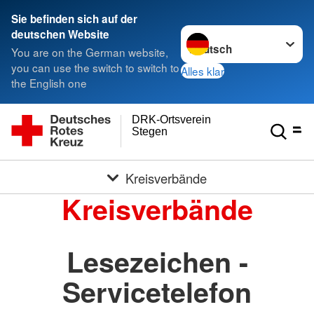
Sie befinden sich auf der
Sprache wechseln zu
deutschen Website
You are on the German website,
you can use the switch to switch to
Alles klar
the English one
DRK-Ortsverein
Stegen
Kreisverbände
Kreisverbände
Lesezeichen -
Servicetelefon