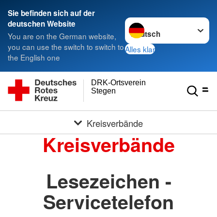
Sie befinden sich auf der
Sprache wechseln zu
deutschen Website
You are on the German website,
you can use the switch to switch to
Alles klar
the English one
DRK-Ortsverein
Stegen
Kreisverbände
Kreisverbände
Lesezeichen -
Servicetelefon