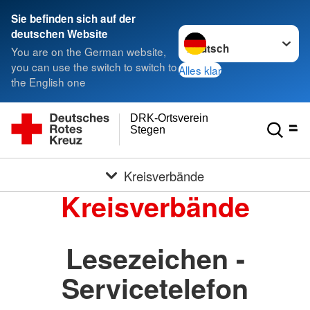
Sie befinden sich auf der
Sprache wechseln zu
deutschen Website
You are on the German website,
you can use the switch to switch to
Alles klar
the English one
DRK-Ortsverein
Stegen
Kreisverbände
Kreisverbände
Lesezeichen -
Servicetelefon