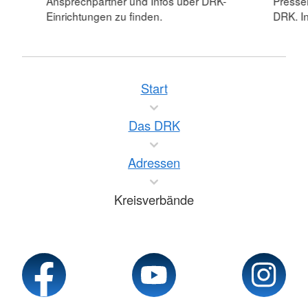
Ansprechpartner und Infos über DRK-
Pressei
Einrichtungen zu finden.
DRK. In
Start
Das DRK
Adressen
Kreisverbände