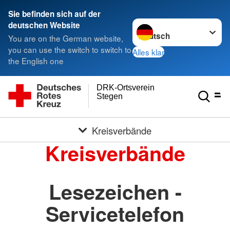
Sie befinden sich auf der
Sprache wechseln zu
deutschen Website
You are on the German website,
you can use the switch to switch to
Alles klar
the English one
DRK-Ortsverein
Stegen
Kreisverbände
Kreisverbände
Lesezeichen -
Servicetelefon