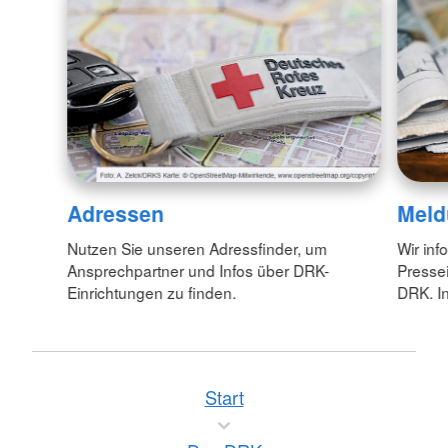
Adressen
Meld
Nutzen Sie unseren Adressfinder, um
Wir inf
Ansprechpartner und Infos über DRK-
Pressei
Einrichtungen zu finden.
DRK. In
Start