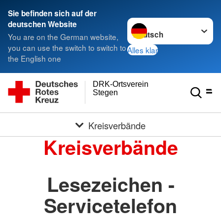
Sie befinden sich auf der
Sprache wechseln zu
deutschen Website
You are on the German website,
you can use the switch to switch to
Alles klar
the English one
DRK-Ortsverein
Stegen
Kreisverbände
Kreisverbände
Lesezeichen -
Servicetelefon