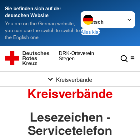
Sie befinden sich auf der
Sprache wechseln zu
deutschen Website
You are on the German website,
you can use the switch to switch to
Alles klar
the English one
DRK-Ortsverein
Stegen
Kreisverbände
Kreisverbände
Lesezeichen -
Servicetelefon