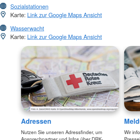
Sozialstationen
Karte:
Link zur Google Maps Ansicht
Wasserwacht
Karte:
Link zur Google Maps Ansicht
Adressen
Meld
Nutzen Sie unseren Adressfinder, um
Wir inf
Ansprechpartner und Infos über DRK-
Pressei