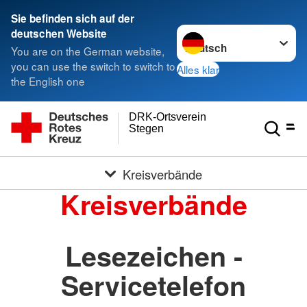
Sie befinden sich auf der
Sprache wechseln zu
deutschen Website
You are on the German website,
you can use the switch to switch to
Alles klar
the English one
DRK-Ortsverein
Stegen
Kreisverbände
Kreisverbände
Lesezeichen -
Servicetelefon