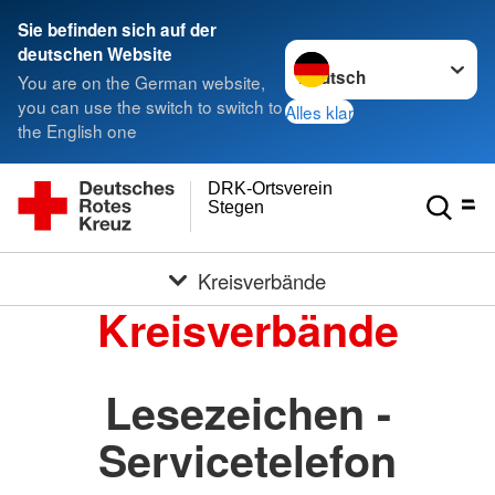
Sie befinden sich auf der
Sprache wechseln zu
deutschen Website
You are on the German website,
you can use the switch to switch to
Alles klar
the English one
DRK-Ortsverein
Stegen
Kreisverbände
Kreisverbände
Lesezeichen -
Servicetelefon