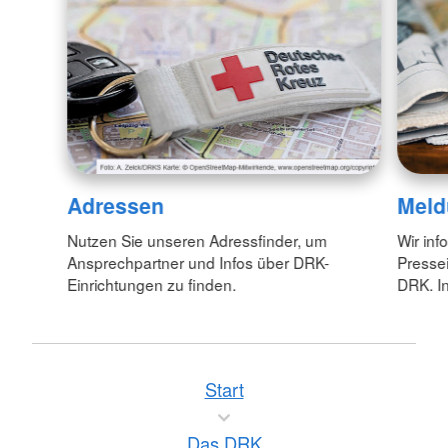
Adressen
Meld
Nutzen Sie unseren Adressfinder, um
Wir inf
Ansprechpartner und Infos über DRK-
Pressei
Einrichtungen zu finden.
DRK. In
Start
Das DRK